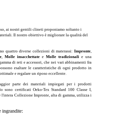
so, ai nostri gentili clineti proponiamo soltanto i
eriali. Il nostro obiettivo è migliorare la qualità del
mo quattro diverse collezioni di materassi:
Impronte
,
e
,
Molle insacchettate
e
Molle tradizionali
e una
gamma di reti e accessori, che nei vari abbinamenti fra
possono esaltare le caratteristiche di ogni prodotto in
ttimale e regalare un riposo eccellente.
ggior parte dei materiali impiegati per i prodotti
do sono certificati Oeko-Tex Standard 100 Classe I,
 l'intera Collezione Impronte, alta di gamma, utilizza i
 ingrandite: