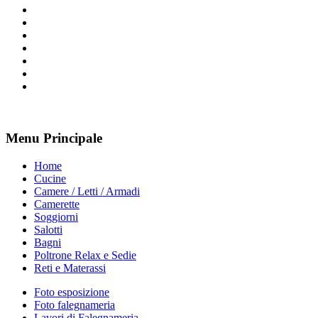
Menu
Principale
Home
Cucine
Camere / Letti / Armadi
Camerette
Soggiorni
Salotti
Bagni
Poltrone Relax e Sedie
Reti e Materassi
Foto esposizione
Foto falegnameria
Lavori di Falegnameria